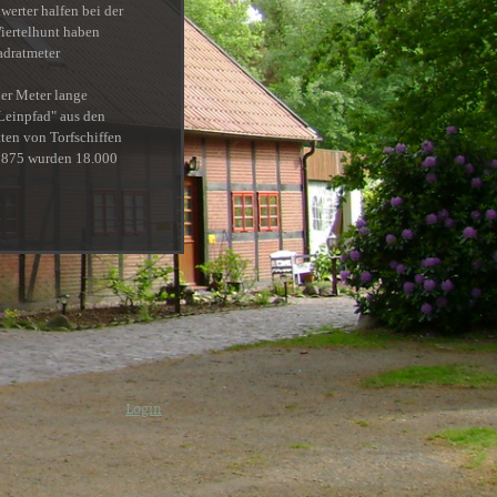
hwerter halfen bei der
Viertelhunt haben
adratmeter
ier Meter lange
Leinpfad" aus den
tten von Torfschiffen
1875 wurden 18.000
Login