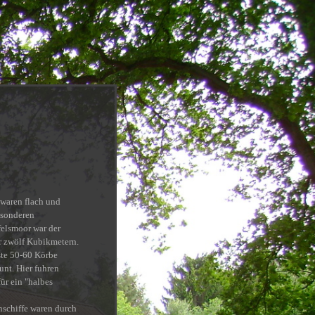
waren flach und
esonderen
felsmoor war der
hr zwölf Kubikmetern.
ste 50-60 Körbe
unt. Hier fuhren
ür ein "halbes
nschiffe waren durch