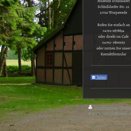
Museum Schlußdorf
Schlußdorfer Str. 22
27726 Worpswede
Rufen Sie einfach an
04792-9878834
oder direkt im Cafe
04792- 9896563
oder nutzen Sie unser
Kontaktformular
Teilen
Druckversion
|
Sitem
© www.torfschiffswerft