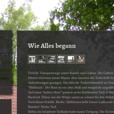
Wie Alles begann
Übliche Transportwege waren Kanäle und Gräben. Die Gräben 
führten zeitweise kaum Wasser. Also mussten die Torfschiffe b
Anforderungen genügen. Das übliche Torfschiffmodell im Teu
"Halbhunt". Der Hunt ist ein altes Maß und entspricht ungefä
Auf einen "halben Hunt" passten sechs Kubikmeter Torf, er fas
Backtorf. Flüsse wie die Wörpe waren zu schmal für den Halbh
Viertelhunt-Schiffe. Merke: Halbhuntschiffe bieten Laderaum f
Hundert" Körbe Torf.
Selbst ein beladener Torfkahn hatte kaum Tiefgang. Die Eiche